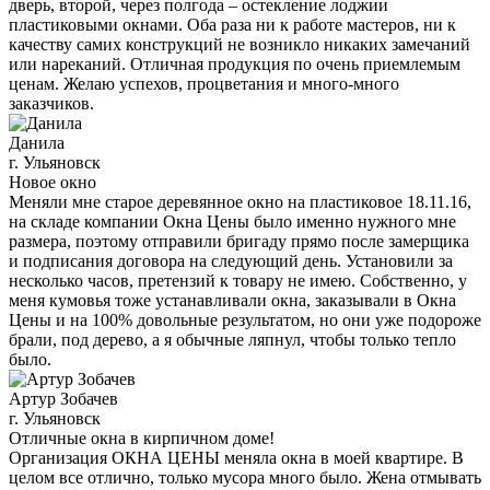
дверь, второй, через полгода – остекление лоджии
пластиковыми окнами. Оба раза ни к работе мастеров, ни к
качеству самих конструкций не возникло никаких замечаний
или нареканий. Отличная продукция по очень приемлемым
ценам. Желаю успехов, процветания и много-много
заказчиков.
Данила
г. Ульяновск
Новое окно
Меняли мне старое деревянное окно на пластиковое 18.11.16,
на складе компании Окна Цены было именно нужного мне
размера, поэтому отправили бригаду прямо после замерщика
и подписания договора на следующий день. Установили за
несколько часов, претензий к товару не имею. Собственно, у
меня кумовья тоже устанавливали окна, заказывали в Окна
Цены и на 100% довольные результатом, но они уже подороже
брали, под дерево, а я обычные ляпнул, чтобы только тепло
было.
Артур Зобачев
г. Ульяновск
Отличные окна в кирпичном доме!
Организация ОКНА ЦЕНЫ меняла окна в моей квартире. В
целом все отлично, только мусора много было. Жена отмывать